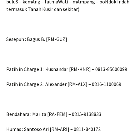
buluS – kemAng – fatmaWati – mAmpang – poNdok Indah
termasuk Tanah Kusir dan sekitar)
Sesepuh : Bagus B. [RM-GUZ]
Patih in Charge 1 : Kusnandar [RM-KNR] – 0813-85600099
Patih in Charge 2 : Alexander [RM-ALX] – 0816-1100069
Bendahara : Marita [RA-FEM] – 0815-9138833
Humas : Santoso Ari [RM-ARI] – 0811-840172