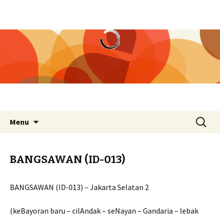
Skip
Search
Menu
to
for:
content
BANGSAWAN (ID-013)
BANGSAWAN (ID-013) – Jakarta Selatan 2
(keBayoran baru – cilAndak – seNayan – Gandaria – lebak